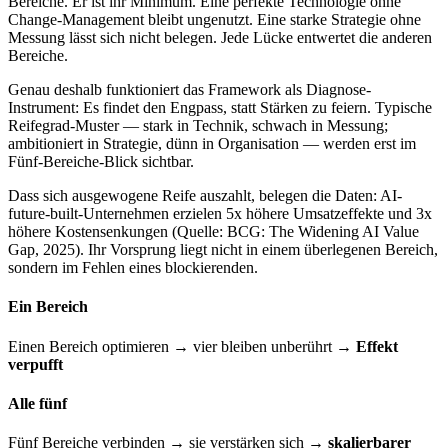
Bereiche. Er ist ihr Minimum. Eine perfekte Technologie ohne
Change-Management bleibt ungenutzt. Eine starke Strategie ohne
Messung lässt sich nicht belegen. Jede Lücke entwertet die anderen
Bereiche.
Genau deshalb funktioniert das Framework als Diagnose-
Instrument: Es findet den Engpass, statt Stärken zu feiern. Typische
Reifegrad-Muster — stark in Technik, schwach in Messung;
ambitioniert in Strategie, dünn in Organisation — werden erst im
Fünf-Bereiche-Blick sichtbar.
Dass sich ausgewogene Reife auszahlt, belegen die Daten: AI-
future-built-Unternehmen erzielen 5x höhere Umsatzeffekte und 3x
höhere Kostensenkungen (Quelle: BCG: The Widening AI Value
Gap, 2025). Ihr Vorsprung liegt nicht in einem überlegenen Bereich,
sondern im Fehlen eines blockierenden.
Ein Bereich
Einen Bereich optimieren → vier bleiben unberührt →
Effekt
verpufft
Alle fünf
Fünf Bereiche verbinden → sie verstärken sich →
skalierbarer