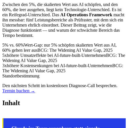
Zwischen den 5%, die skalierten Wert aus AI schöpfen, und den
60%, die leer ausgehen, liegt kein Technologie-Unterschied. Es ist
ein Reifegrad-Unterschied. Das
AI Operations Framework
macht
ihn messbar: fünf Leistungsbereiche als Prüfraster, mit dem sich ein
Unternehmen ehrlich einordnet. Dieser Beitrag zeigt, wie die
Diagnose funktioniert — und warum der schwächste Bereich das
Tempo bestimmt.
5% vs. 60%
Wert-Gap: nur 5% schöpfen skalierten Wert aus AI,
60% gehen leer aus
BCG: The Widening AI Value Gap, 2025
5x
höhere Umsatzeffekte bei AI-future-built-Unternehmen
BCG: The
Widening AI Value Gap, 2025
3x
höhere Kostensenkungen bei AI-future-built-Unternehmen
BCG:
The Widening AI Value Gap, 2025
Standortbestimmung
Den nächsten Schritt im kostenlosen Diagnose-Call besprechen.
Termin buchen →
Inhalt