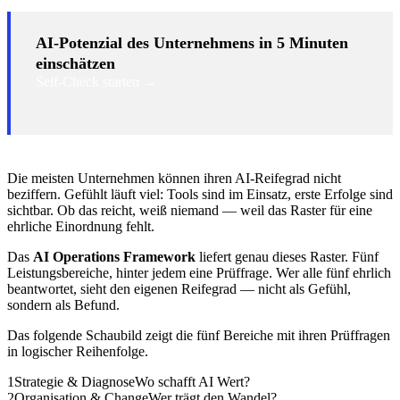
AI-Potenzial des Unternehmens in 5 Minuten
einschätzen
Self-Check starten →
Die meisten Unternehmen können ihren AI-Reifegrad nicht
beziffern. Gefühlt läuft viel: Tools sind im Einsatz, erste Erfolge sind
sichtbar. Ob das reicht, weiß niemand — weil das Raster für eine
ehrliche Einordnung fehlt.
Das
AI Operations Framework
liefert genau dieses Raster. Fünf
Leistungsbereiche, hinter jedem eine Prüffrage. Wer alle fünf ehrlich
beantwortet, sieht den eigenen Reifegrad — nicht als Gefühl,
sondern als Befund.
Das folgende Schaubild zeigt die fünf Bereiche mit ihren Prüffragen
in logischer Reihenfolge.
1
Strategie & Diagnose
Wo schafft AI Wert?
2
Organisation & Change
Wer trägt den Wandel?