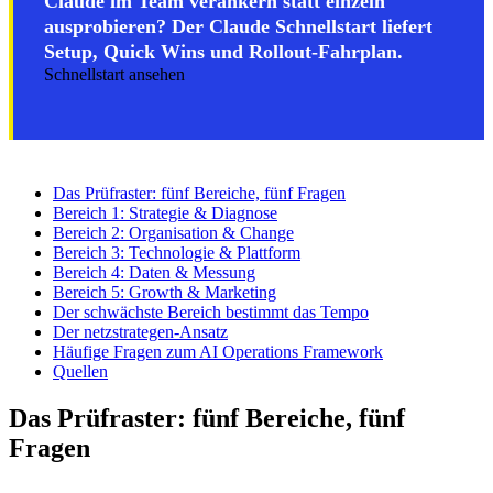
Claude im Team verankern statt einzeln
ausprobieren? Der Claude Schnellstart liefert
Setup, Quick Wins und Rollout-Fahrplan.
Schnellstart ansehen
Das Prüfraster: fünf Bereiche, fünf Fragen
Bereich 1: Strategie & Diagnose
Bereich 2: Organisation & Change
Bereich 3: Technologie & Plattform
Bereich 4: Daten & Messung
Bereich 5: Growth & Marketing
Der schwächste Bereich bestimmt das Tempo
Der netzstrategen-Ansatz
Häufige Fragen zum AI Operations Framework
Quellen
Das Prüfraster: fünf Bereiche, fünf
Fragen